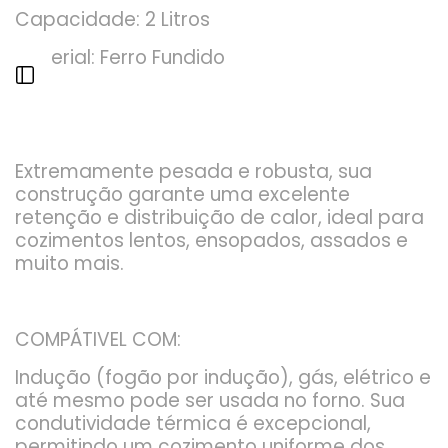
Capacidade: 2 Litros
Material: Ferro Fundido
Abrir
Barra
Extremamente pesada e robusta, sua
Lateral
construção garante uma excelente
retenção e distribuição de calor, ideal para
cozimentos lentos, ensopados, assados e
muito mais.
COMPÁTIVEL COM:
Indução (fogão por indução), gás, elétrico e
até mesmo pode ser usada no forno. Sua
condutividade térmica é excepcional,
permitindo um cozimento uniforme dos