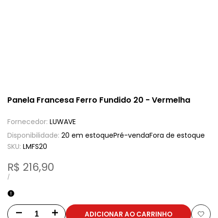
Panela Francesa Ferro Fundido 20 - Vermelha
Fornecedor:
LUWAVE
Disponibilidade:
20 em estoque
Pré-venda
Fora de estoque
SKU:
LMFS20
Preço
R$ 216,90
de
PREÇO
POR
/
UNITÁRIO
venda
ADICIONAR AO CARRINHO
Aumentar
Aumentar