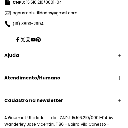
CNPJ:
15.516.210/0001-04
agourmetutilidades@gmail.com
(19) 3893-2994
Facebook
Twitter
Intagram
Youtube
Pinterest
Ajuda
Minha Conta
Atendimento/Humano
Perguntas e Respostas
Politica de Privacidade
Trocas e Devoluções
(19) 3893-2994
Cadastro na newsletter
Formas de Pagamento
Seg/Sexta - 8:30 as 17:30
Compra e Envio
Sab/Feriado - 9:00 as 17:30
Assine nossa newsletter e ganhe 5% de desconto.
A Gourmet Utilidades Ltda | CNPJ: 15.516.210/0001-04 Av
Wanderley José Vicentini, 1186 - Bairro Vila Canesso -