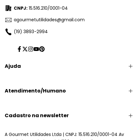
CNPJ:
15.516.210/0001-04
agourmetutilidades@gmail.com
(19) 3893-2994
Facebook
Twitter
Intagram
Youtube
Pinterest
Ajuda
Minha Conta
Atendimento/Humano
Perguntas e Respostas
Politica de Privacidade
Trocas e Devoluções
(19) 3893-2994
Cadastro na newsletter
Formas de Pagamento
Seg/Sexta - 8:30 as 17:30
Compra e Envio
Sab/Feriado - 9:00 as 17:30
Assine nossa newsletter e ganhe 5% de desconto.
A Gourmet Utilidades Ltda | CNPJ: 15.516.210/0001-04 Av