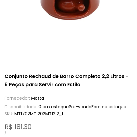
Conjunto Rechaud de Barro Completo 2,2 Litros -
5 Peças para Servir com Estilo
Fornecedor:
Motta
Disponibilidade:
0 em estoque
Pré-venda
Fora de estoque
SKU:
MT1702MT1202MT1212_1
Preço
R$ 181,30
de
PREÇO
POR
/
UNITÁRIO