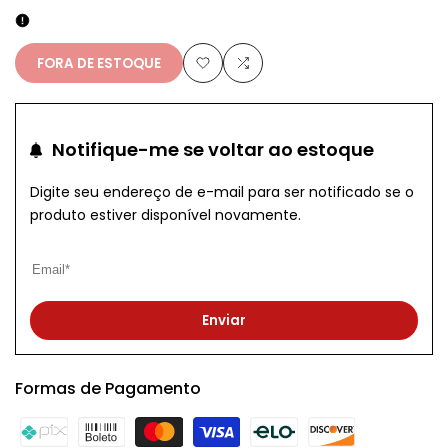
venda
FORA DE ESTOQUE
Adicionar
Adicionar
à
para
Notifique-me se voltar ao estoque
lista
Comparar
Digite seu endereço de e-mail para ser notificado se o
de
produto estiver disponível novamente.
desejos
Enviar
Formas de Pagamento