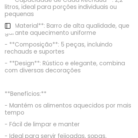
litros, ideal para porções individuais ou
pequenas
- **Material**: Barro de alta qualidade, que
Abrir
garante aquecimento uniforme
Barra
- **Composição**: 5 peças, incluindo
rechauds e suportes
Lateral
- **Design**: Rústico e elegante, combina
com diversas decorações
**Benefícios:**
- Mantém os alimentos aquecidos por mais
tempo
- Fácil de limpar e manter
- Ideal para servir feijoadas, sopas,