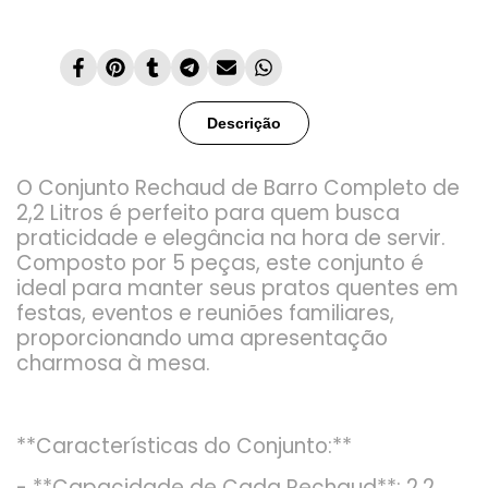
Compartilhar
Fixar
Compartilhar
Compartilhar
Enviar
Compartilhar
no
no
no
no
por
no
Facebook
Pinterest
Tumblr
Telegram
email
Whatsapp
Descrição
O Conjunto Rechaud de Barro Completo de
2,2 Litros é perfeito para quem busca
praticidade e elegância na hora de servir.
Composto por 5 peças, este conjunto é
ideal para manter seus pratos quentes em
festas, eventos e reuniões familiares,
proporcionando uma apresentação
charmosa à mesa.
**Características do Conjunto:**
- **Capacidade de Cada Rechaud**: 2,2